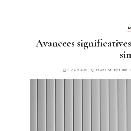
A
Avancees significative
si
IL Y A 3 ANS
TEMPS DE LECTURE :