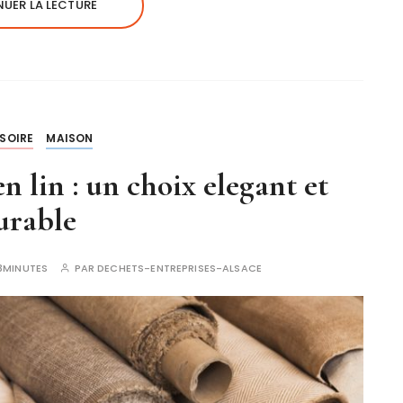
UER LA LECTURE
SOIRE
MAISON
n lin : un choix elegant et
urable
3MINUTES
PAR
DECHETS-ENTREPRISES-ALSACE