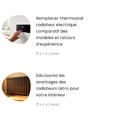
Remplacer thermostat
radiateur electrique :
comparatif des
modèles et retours
d’expérience
IL Y A 2 MOIS
Découvrez les
avantages des
radiateurs rétro pour
votre intérieur
IL Y A 2 MOIS