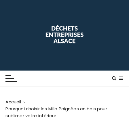
P
a
s
s
e
r
a
u
c
o
Déchets Entreprise Alsace
Blog maison
n
t
e
n
Accueil
u
Pourquoi choisir les Milla Poignées en bois pour
sublimer votre intérieur