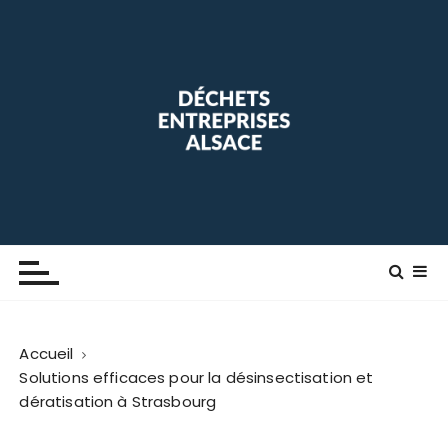
P
a
s
s
e
r
a
u
c
o
Déchets Entreprise Alsace
Blog maison
n
t
e
n
Accueil
u
Solutions efficaces pour la désinsectisation et
dératisation à Strasbourg