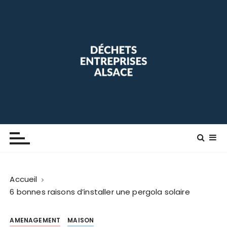
P
a
s
s
e
r
a
u
c
o
Déchets Entreprise Alsace
Blog maison
n
t
e
n
Accueil
u
6 bonnes raisons d’installer une pergola solaire
AMENAGEMENT
MAISON