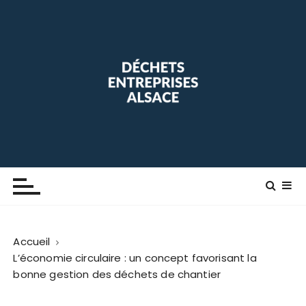
P
a
s
s
e
r
a
u
c
o
Déchets Entreprise Alsace
Blog maison
n
t
e
n
Accueil
u
L’économie circulaire : un concept favorisant la
bonne gestion des déchets de chantier