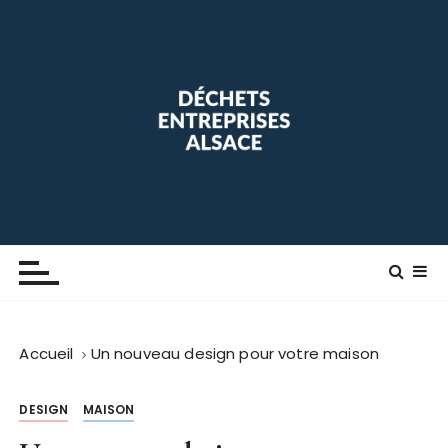
P
a
s
s
e
r
a
u
c
o
Déchets Entreprise Alsace
Blog maison
n
t
e
n
Accueil
Un nouveau design pour votre maison
u
DESIGN
MAISON